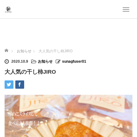
T
o
g
g
l
e
ホーム
n
お知らせ
大人気の干し柿JIRO
a
2020.10.9
お知らせ
sunagfuser01
v
i
大人気の干し柿JIRO
g
a
t
i
o
n