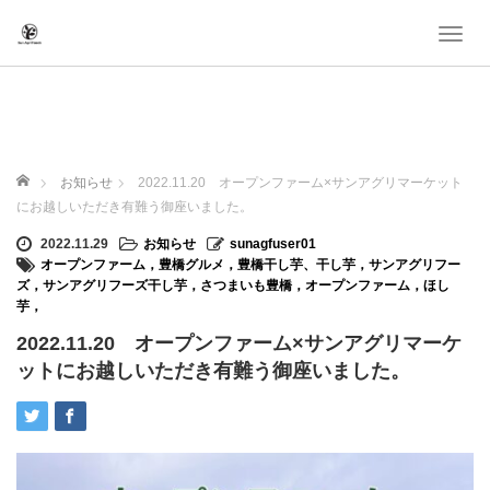
T
o
g
g
l
e
ホーム
n
お知らせ
2022.11.20 オープンファーム×サンアグリマーケット
a
にお越しいただき有難う御座いました。
v
2022.11.29
お知らせ
sunagfuser01
i
オープンファーム，豊橋グルメ，豊橋干し芋、干し芋，サンアグリフー
g
ズ，サンアグリフーズ干し芋，さつまいも豊橋，オープンファーム，ほし
a
芋，
t
2022.11.20 オープンファーム×サンアグリマーケ
i
ットにお越しいただき有難う御座いました。
o
n