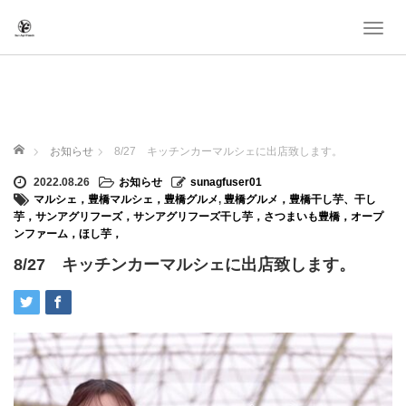
T
o
g
g
l
e
ホーム
n
お知らせ
8/27 キッチンカーマルシェに出店致します。
a
2022.08.26
お知らせ
sunagfuser01
v
マルシェ，豊橋マルシェ，豊橋グルメ
,
豊橋グルメ，豊橋干し芋、干し
i
芋，サンアグリフーズ，サンアグリフーズ干し芋，さつまいも豊橋，オープ
g
ンファーム，ほし芋，
a
8/27 キッチンカーマルシェに出店致します。
t
i
o
n