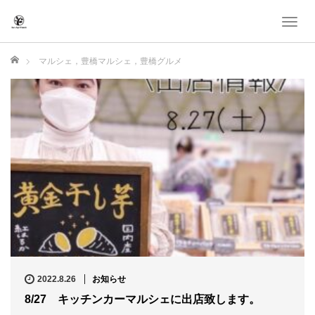
T
o
g
ホーム
マルシェ，豊橋マルシェ，豊橋グルメ
g
l
e
n
a
v
i
g
a
t
i
o
n
2022.8.26
お知らせ
8/27 キッチンカーマルシェに出店致します。